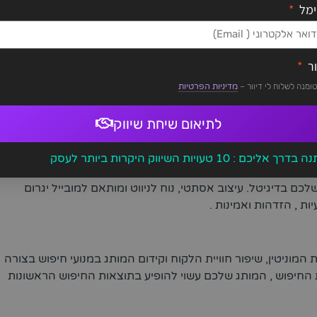
ייצר קהילה נאמנה סביב המותג.
ימל
ג שונה ומובדל גורם לאנשים להכיר ולזהות אתכם .
ור
ב מקצועי ותוכן איכותי, תורם רבות למיצוב והכרות של העסק.
ומנה לשלוח לי דיוור –
מדיניות הפרטיות
רמים למותג להתפס בעיני אנשים כמותג פרימיום ולא עסק מתחיל.
כל החברות הגדולות וגם של טומנה ותראו שכל מקום שבו תפגשו את
לתיאום שיחת שיווק
 : 10 טעויות השיווק היקרות ביותר לעסק
בדיגיטל. עיצוב אסתטי, נוח לניווט ומותאם למובייל יגרום
ת , הזדהות ואמינות .
המוניטין, שיפור חוויית הלקוח וקידום המותג במנועי חיפוש בצורה
החיפוש , המותג שלכם עשוי להופיע בתוצאות החיפוש הראשונות