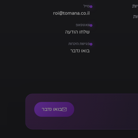
ות
מייל
roi@tomana.co.il
ות
וואטסאפ
שלחו הודעה
פגישת היכרות
בואו נדבר
בואו נדבר