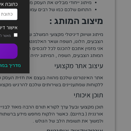
מיתוג ייחודי מבליט את העסק מול המתחרים ומ
כתובת אי
התחום שלכם כמו של רבים עמוס במתחרים, מיתו
מיצוב המותג :
אישור דיו
מיתוג ושיווק דיגיטלי מקצועי המשלב שפה עקבית, עיצו
מאשר לט
הצבעים, הלוגו, השפה ושאר האלמנטים של המיתוג גו
אני מזמין אתכם להכנס לכל לנכסים הדיגיטליים של 
המותג הצבעים, השפה , המיתוג יהיה דומה ואחיד.
עיצוב אתר מקצועי
מדריך במתנה בדרך אליכם
אתר האינטרנט שלכם מהווה בעצם את חזית העסק שלכם 
ללקוחות שמתעניינים בשירותים שלכם להרגיש מקצועיו
תוכן איכותי
תוכן מקצועי ובעל ערך לקורא תורם הרבה מאוד לבניית 
אורגנית ( בחינם). כאשר הלקוח מחפש מידע ברשתות 
ולמשוך את תשומת הלב של הגולש .