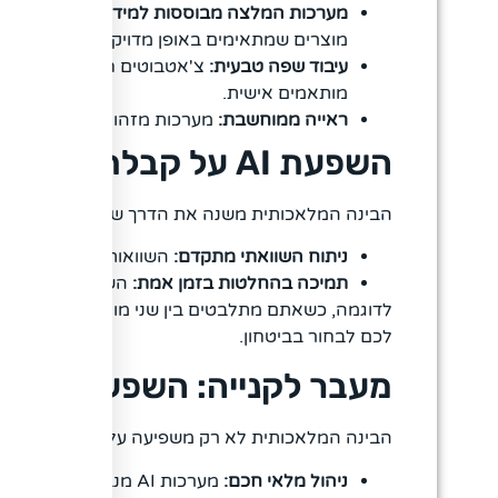
מערכות המלצה מבוססות למידת מכונה:
המערכו
מוצרים שמתאימים באופן מדויק לטעם האישי ש
עיבוד שפה טבעית:
צ'אטבוטים חכמים מנהלים שי
מותאמים אישית.
ראייה ממוחשבת:
מערכות מזהות מוצרים בתמונו
השפעת AI על קבלת החלטות בקניות
הבינה המלאכותית משנה את הדרך שבה אנו מקבלים 
ניתוח השוואתי מתקדם:
השוואות מחירים מעמיקו
תמיכה בהחלטות בזמן אמת:
השוואת מפרטים טכ
לדוגמה, כשאתם מתלבטים בין שני מוצרים, המערכת 
לכם לבחור בביטחון.
מעבר לקנייה: השפעות רוחב
הבינה המלאכותית לא רק משפיעה על חוויית הקניי
ניהול מלאי חכם:
מערכות AI מנבאות ביקושים עתידיים, מזהות מחסורים ומציעות פתרונות להזמנות חדשות.