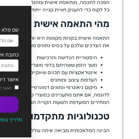
הפכה לחכמה, מותאמת אישית ומהנה. חנויות מקוונות
כל לקוח כדי להעניק חוויית קנייה ייחודית ומדויקת.
מהי התאמה אישית בקניות ו
שם מלא
התאמה אישית בקניות מקוונות היא יותר מסתם הצג
את הצרכים שלכם על בסיס נתונים מעמיקים ומציעה ח
כתובת אי
היסטוריית הגלישה והרכישות
משך הזמן ששהיתם בדפי מוצרים
אינטראקציות עם תכנים שיווקיים
אישור דיו
העדפות עיצוב ומותגים
מיקום גיאוגרפי ונתונים דמוגרפיים
מאשר לט
לדוגמה, אם אתם מתעניינים במוצרי ספורט, המערכת
המחירים המועדפת ולשעות הקנייה המועדפות עליכם.
טכנולוגיות מתקדמות בשירו
מדריך במתנה בדרך אליכם
הבינה המלאכותית מביאה איתה שלל טכנולוגיות חדשנ