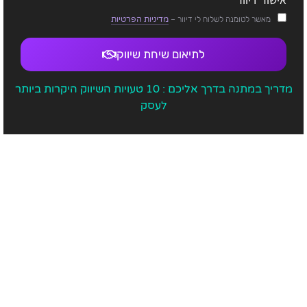
מאשר לטומנה לשלוח לי דיוור –
מדיניות הפרטיות
עם טומנה
לתיאום שיחת שיווק
רק לפי נתונים מתוך ה crm ומהשיחות שלנו.
מדריך במתנה בדרך אליכם : 10 טעויות השיווק היקרות ביותר
לעסק
שקיפות
ניהול עצמי
יש גישה לנתונים אבל לא תמיד יודעים לקרוא אותם נכון.
עם טומנה
דו"ח מכירות בשפה ברורה, כל החלטה מוסברת. החשבון
שלך, הנתונים שלך.